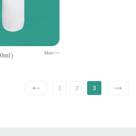
More >>
00ml）
1
2
3