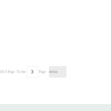
All 3 Page
To the
Page