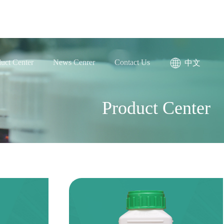
uct Center
News Cenrer
Contact Us
中文
Product Center